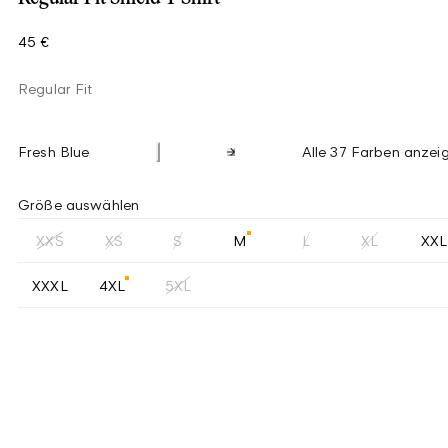
45 €
Regular Fit
Fresh Blue
Alle 37 Farben anzei
Größe auswählen
XXS
XS
S
M
L
XL
XXL
XXXL
4XL
5XL