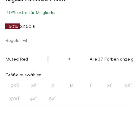
-10% extra für Mitglieder
-50%
22,50 €
Regular Fit
Muted Red
Alle 37 Farben anzei
Größe auswählen
XXS
XS
S
M
L
XL
XXL
XXXL
4XL
5XL