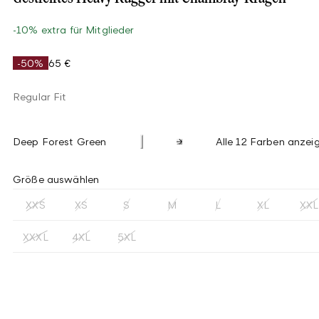
-10% extra für Mitglieder
-50%
65 €
Regular Fit
Deep Forest Green
Alle 12 Farben anzei
Größe auswählen
XXS
XS
S
M
L
XL
XXL
XXXL
4XL
5XL