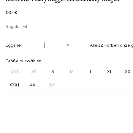
130 €
Regular Fit
Eggshell
Alle 12 Farben anzei
Größe auswählen
XXS
XS
S
M
L
XL
XXL
XXXL
4XL
5XL