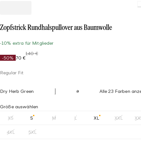
Zopfstrick Rundhalspullover aus Baumwolle
-10% extra für Mitglieder
140 €
-50%
70 €
Regular Fit
Dry Herb Green
Alle 23 Farben anz
Größe auswählen
XS
S
M
L
XL
XXL
XX
4XL
5XL