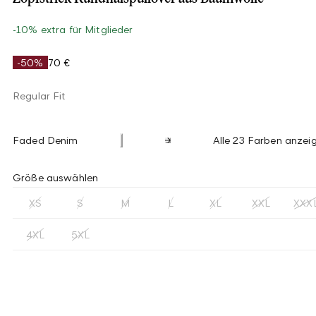
-10% extra für Mitglieder
-50%
70 €
Regular Fit
Faded Denim
Alle 23 Farben anzei
Größe auswählen
XS
S
M
L
XL
XXL
XXX
4XL
5XL