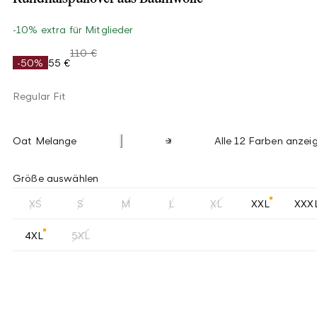
-10% extra für Mitglieder
110 €
-50%
55 €
Regular Fit
Oat Melange
Alle 12 Farben anzei
Größe auswählen
XS
S
M
L
XL
XXL
XXX
4XL
5XL