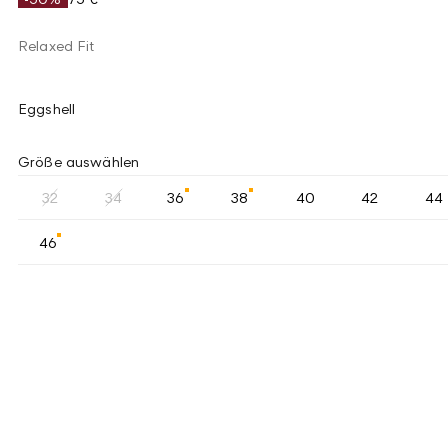
Relaxed Fit
Eggshell
Größe auswählen
32
34
36
38
40
42
44
46