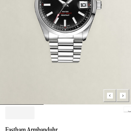
Loading.
Eastham Armbanduhr