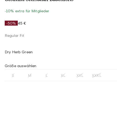
-10% extra für Mitglieder
-50%
45 €
Regular Fit
Dry Herb Green
Größe auswählen
S
M
L
XL
XXL
XXXL