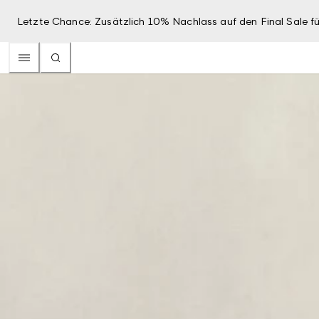
Letzte Chance: Zusätzlich 10% Nachlass auf den Final Sale fü