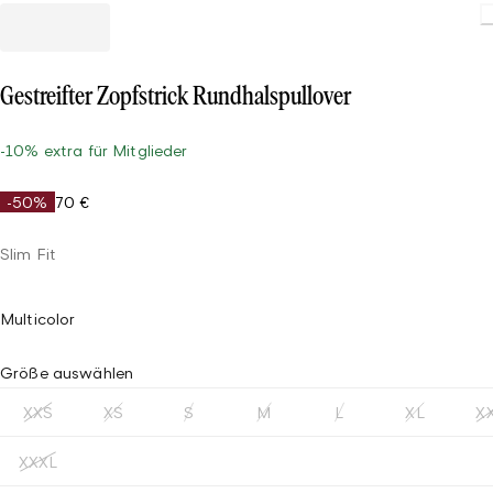
Gestreifter Zopfstrick Rundhalspullover
-10% extra für Mitglieder
-50%
70 €
Slim Fit
Multicolor
Größe auswählen
XXS
XS
S
M
L
XL
X
XXXL