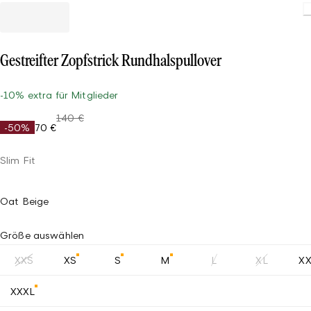
Gestreifter Zopfstrick Rundhalspullover
-10% extra für Mitglieder
140 €
-50%
70 €
Slim Fit
Oat Beige
Größe auswählen
XXS
XS
S
M
L
XL
X
XXXL