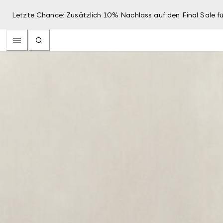
Letzte Chance: Zusätzlich 10% Nachlass auf den Final Sale fü