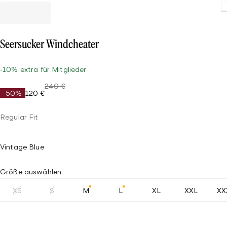
Seersucker Windcheater
-10% extra für Mitglieder
240 €
-50%
120 €
Regular Fit
Vintage Blue
Größe auswählen
XS
S
M
L
XL
XXL
XX