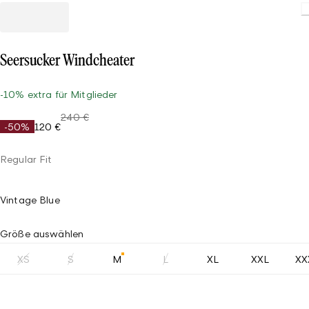
Loading.
Seersucker Windcheater
-10% extra für Mitglieder
240 €
-50%
120 €
Regular Fit
Vintage Blue
Größe auswählen
XS
S
M
L
XL
XXL
XX