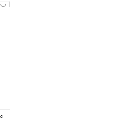
..
XL