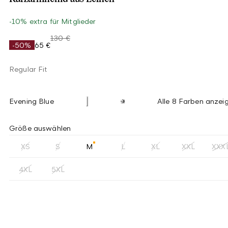
-10% extra für Mitglieder
130 €
-50%
65 €
Regular Fit
Evening Blue
Alle 8 Farben anzei
Größe auswählen
XS
S
M
L
XL
XXL
XXX
4XL
5XL