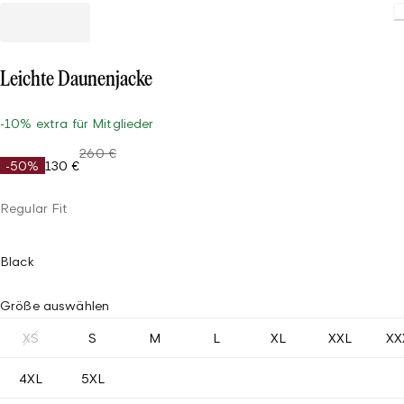
Leichte Daunenjacke
-10% extra für Mitglieder
260 €
-50%
130 €
Regular Fit
Black
Größe auswählen
XS
S
M
L
XL
XXL
XX
4XL
5XL