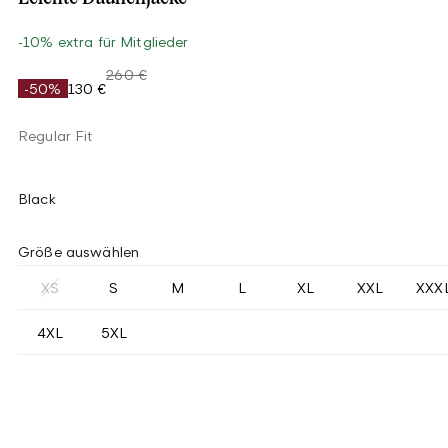
-10% extra für Mitglieder
260 €
-50%
130 €
Regular Fit
Black
Größe auswählen
XS
S
M
L
XL
XXL
XXX
4XL
5XL