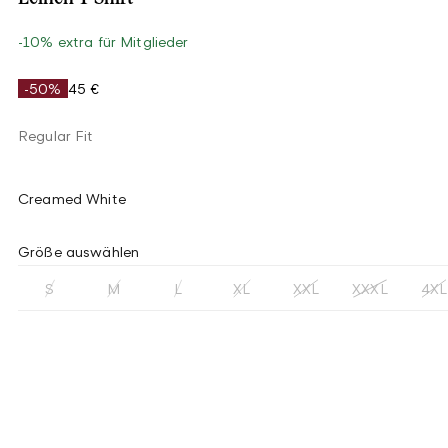
-10% extra für Mitglieder
-50%
45 €
Regular Fit
Creamed White
Größe auswählen
S
M
L
XL
XXL
XXXL
4XL