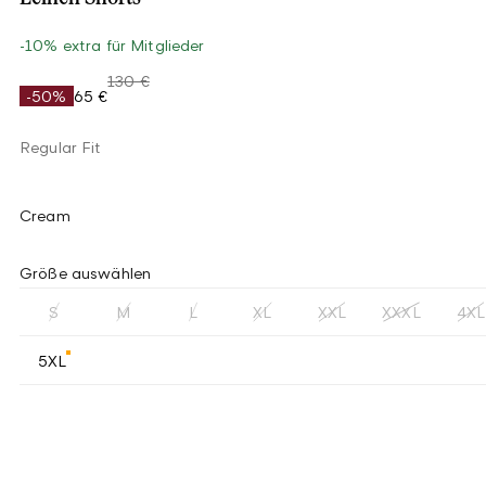
-10% extra für Mitglieder
130 €
-50%
65 €
Regular Fit
Cream
Größe auswählen
S
M
L
XL
XXL
XXXL
4XL
5XL