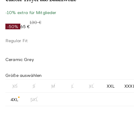
-10% extra für Mitglieder
130 €
-50%
65 €
Regular Fit
Ceramic Grey
Größe auswählen
XS
S
M
L
XL
XXL
XXX
4XL
5XL