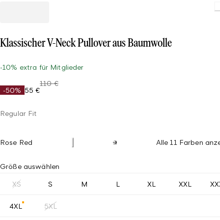
Klassischer V-Neck Pullover aus Baumwolle
-10% extra für Mitglieder
110 €
-50%
55 €
Regular Fit
Rose Red
Alle 11 Farben anz
Größe auswählen
XS
S
M
L
XL
XXL
XX
4XL
5XL