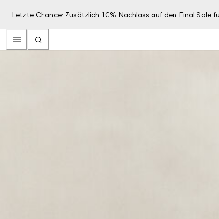
Letzte Chance: Zusätzlich 10% Nachlass auf den Final Sale fü