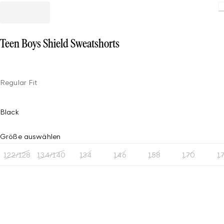
Loading.
Teen Boys Shield Sweatshorts
Regular Fit
Black
Größe auswählen
122/128
134/140
134
146
158
170
1