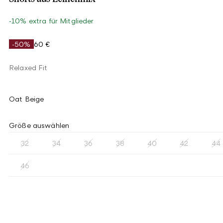
-10% extra für Mitglieder
-50%
60 €
Relaxed Fit
Oat Beige
Größe auswählen
32
34
36
38
40
42
44
46