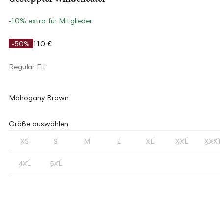
-10% extra für Mitglieder
-50%
110 €
Regular Fit
Mahogany Brown
Größe auswählen
XS
S
M
L
XL
XXL
XXX
4XL
5XL