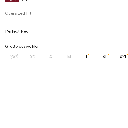
Oversized Fit
Perfect Red
Größe auswählen
XXS
XS
S
M
L
XL
XXL