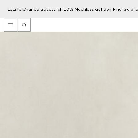
Letzte Chance: Zusätzlich 10% Nachlass auf den Final Sale fü