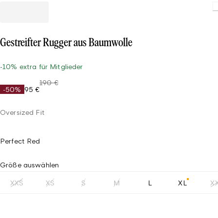
Gestreifter Rugger aus Baumwolle
-10% extra für Mitglieder
190 €
-50%
95 €
Oversized Fit
Perfect Red
Größe auswählen
XXS
XS
S
M
L
XL
X