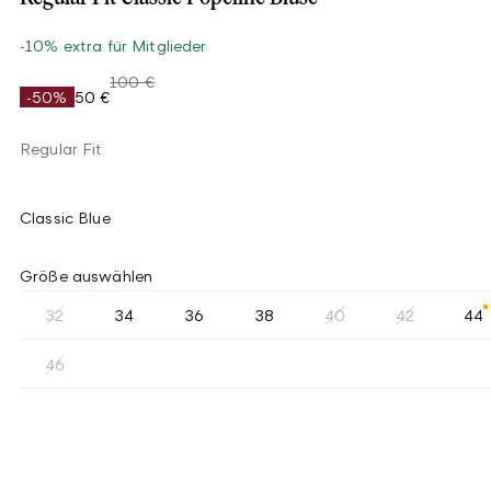
-10% extra für Mitglieder
100 €
-50%
50 €
Regular Fit
Classic Blue
Größe auswählen
32
34
36
38
40
42
44
46