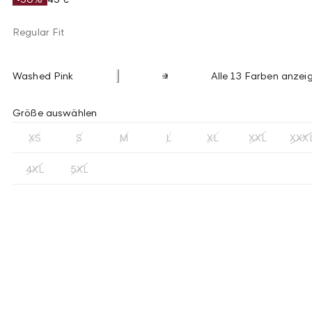
Regular Fit
Washed Pink
Alle 13 Farben anzei
Größe auswählen
XS
S
M
L
XL
XXL
XXX
4XL
5XL