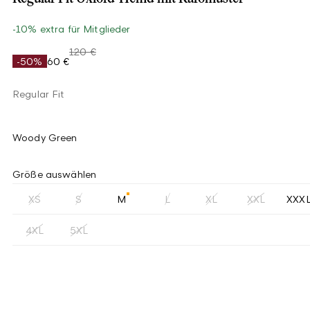
-10% extra für Mitglieder
120 €
-50%
60 €
Regular Fit
Woody Green
Größe auswählen
XS
S
M
L
XL
XXL
XXX
4XL
5XL