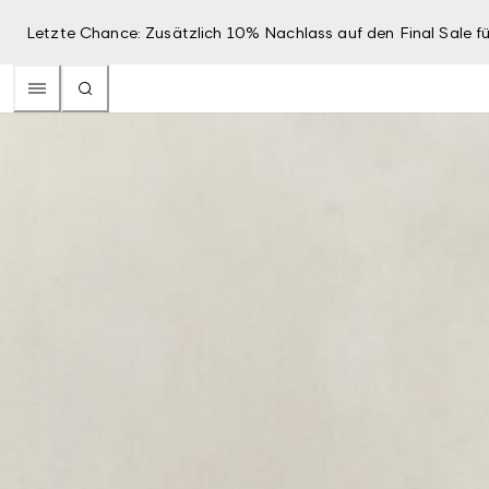
Letzte Chance: Zusätzlich 10% Nachlass auf den Final Sale fü