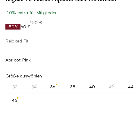
-10% extra für Mitglieder
120 €
-50%
60 €
Relaxed Fit
Apricot Pink
Größe auswählen
32
34
36
38
40
42
44
46