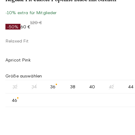
-10% extra für Mitglieder
120 €
-50%
60 €
Relaxed Fit
Apricot Pink
Größe auswählen
32
34
36
38
40
42
44
46