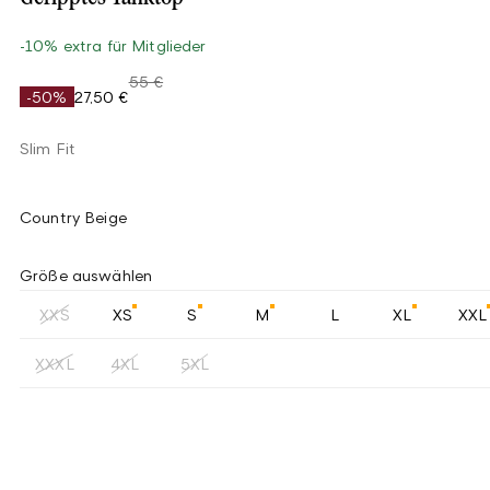
-10% extra für Mitglieder
55 €
-50%
27,50 €
Slim Fit
Country Beige
Größe auswählen
XXS
XS
S
M
L
XL
XXL
XXXL
4XL
5XL