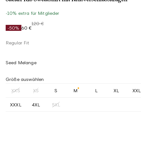
-10% extra für Mitglieder
120 €
-50%
60 €
Regular Fit
Seed Melange
Größe auswählen
XXS
XS
S
M
L
XL
XXL
XXXL
4XL
5XL