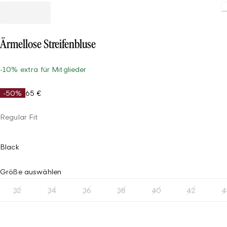
Ärmellose Streifenbluse
-10% extra für Mitglieder
-50%
65 €
Regular Fit
Black
Größe auswählen
32
34
36
38
40
42
4