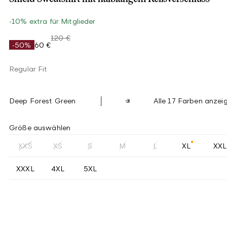
-10% extra für Mitglieder
120 €
-50%
60 €
Regular Fit
Deep Forest Green
Alle 17 Farben anzei
Größe auswählen
XXS
XS
S
M
L
XL
XXL
XXXL
4XL
5XL