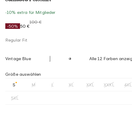
-10% extra für Mitglieder
100 €
-50%
50 €
Regular Fit
Vintage Blue
Alle 12 Farben anzei
Größe auswählen
S
M
L
XL
XXL
XXXL
4XL
5XL