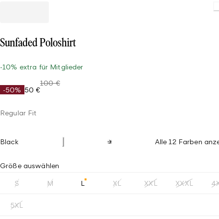
Loading
Sunfaded Poloshirt
-10% extra für Mitglieder
100 €
-50%
50 €
Regular Fit
Black
Alle 12 Farben anz
Größe auswählen
S
M
L
XL
XXL
XXXL
4
5XL