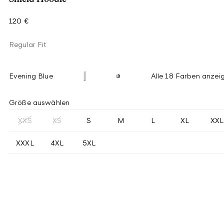
120 €
Regular Fit
Evening Blue
Alle 18 Farben anzei
Größe auswählen
XXS
XS
S
M
L
XL
XXL
XXXL
4XL
5XL