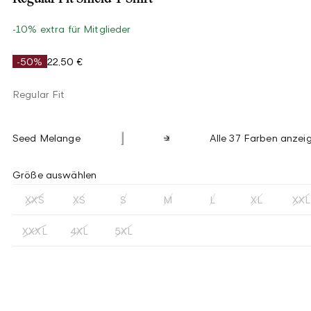
-10% extra für Mitglieder
-50%
22,50 €
Regular Fit
Seed Melange
Alle 37 Farben anzei
Größe auswählen
XXS
XS
S
M
L
XL
XXL
XXXL
4XL
5XL