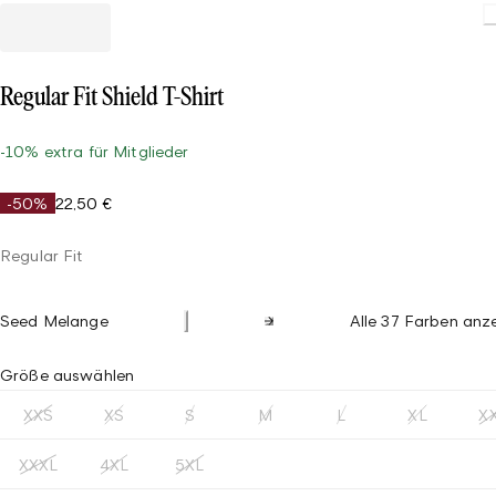
Load
Regular Fit Shield T-Shirt
-10% extra für Mitglieder
-50%
22,50 €
Regular Fit
Seed Melange
Alle 37 Farben anz
Größe auswählen
XXS
XS
S
M
L
XL
X
XXXL
4XL
5XL