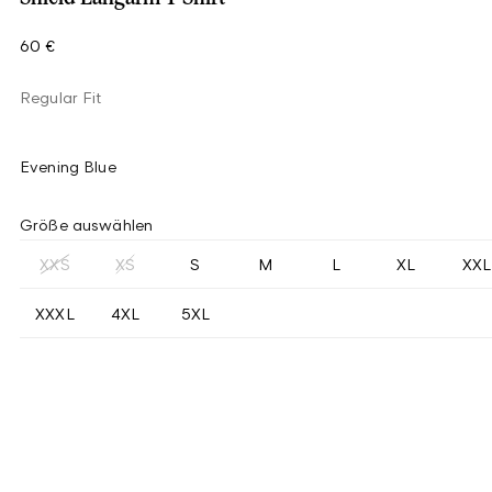
60 €
Regular Fit
Evening Blue
Größe auswählen
XXS
XS
S
M
L
XL
XXL
XXXL
4XL
5XL