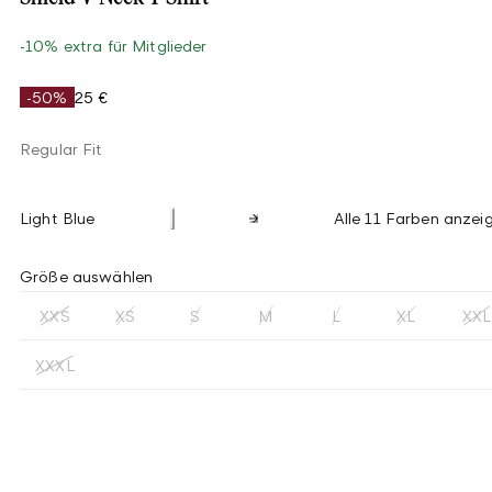
-10% extra für Mitglieder
-50%
25 €
Regular Fit
Light Blue
Alle 11 Farben anzei
Größe auswählen
XXS
XS
S
M
L
XL
XXL
XXXL