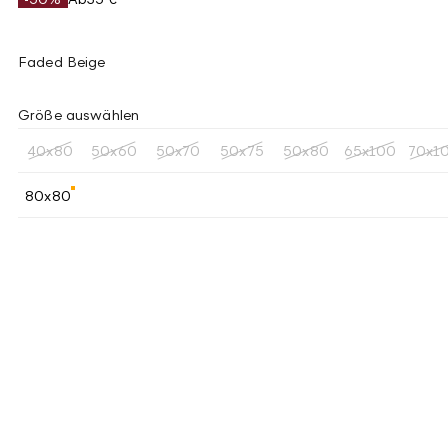
Faded Beige
Größe auswählen
40x80
50x60
50x70
50x75
50x80
65x100
70x1
80x80