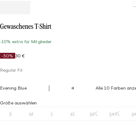
Loading
Gewaschenes T-Shirt
-10% extra für Mitglieder
-50%
30 €
Regular Fit
Evening Blue
Alle 10 Farben anz
Größe auswählen
S
M
L
XL
XXL
XXXL
4