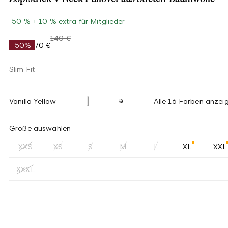
-50 % + 10 % extra für Mitglieder
140 €
-50%
70 €
Slim Fit
Vanilla Yellow
Alle 16 Farben anzei
Größe auswählen
XXS
XS
S
M
L
XL
XXL
XXXL