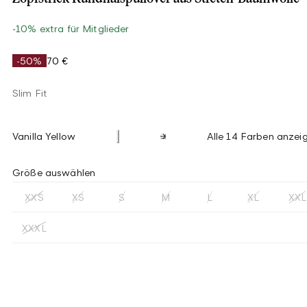
-10% extra für Mitglieder
-50%
70 €
Slim Fit
Vanilla Yellow
Alle 14 Farben anzei
Größe auswählen
XXS
XS
S
M
L
XL
XXL
XXXL