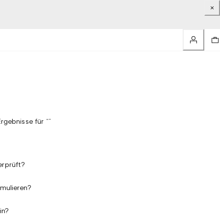
rgebnisse für “”
erprüft?
rmulieren?
in?