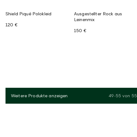
Shield Piqué Polokleid
Ausgestellter Rock aus
Leinenmix
120 €
150 €
Weitere Produkte anzeigen
49-55
von
55