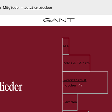
r Mitglieder –
Jetzt entdecken
Alle
Polos & T-Shirts
Sweatshirts &
lieder
Hoodies
47
Hemden