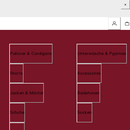
Pullover & Cardigans
Unterwäsche & Pyjamas
Shorts
Accessoires
Jacken & Mäntel
Badehosen
Schuhe
Socken